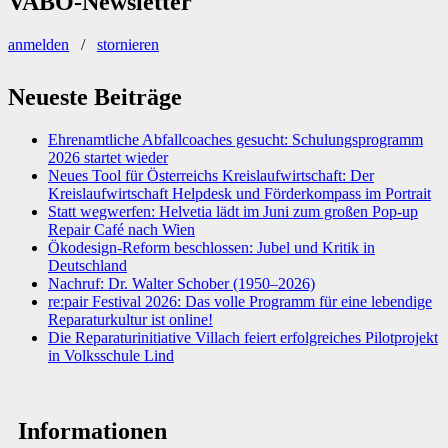
VABÖ-Newsletter
anmelden
/
stornieren
Neueste Beiträge
Ehrenamtliche Abfallcoaches gesucht: Schulungsprogramm
2026 startet wieder
Neues Tool für Österreichs Kreislaufwirtschaft: Der
Kreislaufwirtschaft Helpdesk und Förderkompass im Portrait
Statt wegwerfen: Helvetia lädt im Juni zum großen Pop-up
Repair Café nach Wien
Ökodesign-Reform beschlossen: Jubel und Kritik in
Deutschland
Nachruf: Dr. Walter Schober (1950–2026)
re:pair Festival 2026: Das volle Programm für eine lebendige
Reparaturkultur ist online!
Die Reparaturinitiative Villach feiert erfolgreiches Pilotprojekt
in Volksschule Lind
Informationen