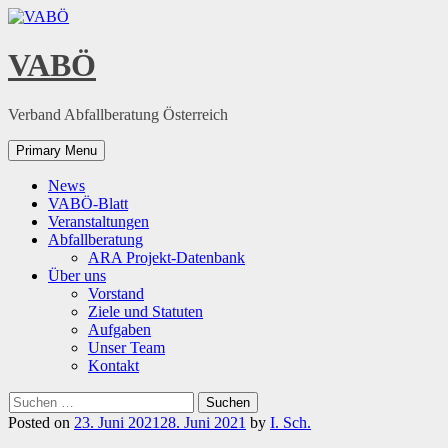
Skip
to
content
VABÖ
Verband Abfallberatung Österreich
Primary Menu
News
VABÖ-Blatt
Veranstaltungen
Abfallberatung
ARA Projekt-Datenbank
Über uns
Vorstand
Ziele und Statuten
Aufgaben
Unser Team
Kontakt
Suchen
nach:
Posted on
23. Juni 2021
28. Juni 2021
by
I. Sch.