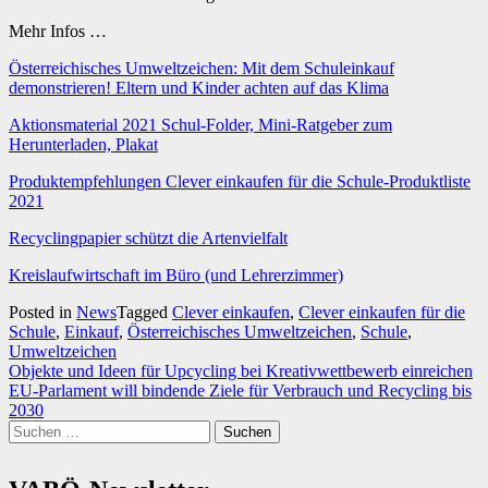
Mehr Infos …
Österreichisches Umweltzeichen: Mit dem Schuleinkauf
demonstrieren! Eltern und Kinder achten auf das Klima
Aktionsmaterial 2021 Schul-Folder, Mini-Ratgeber zum
Herunterladen, Plakat
Produktempfehlungen Clever einkaufen für die Schule-Produktliste
2021
Recyclingpapier schützt die Artenvielfalt
Kreislaufwirtschaft im Büro (und Lehrerzimmer)
Posted in
News
Tagged
Clever einkaufen
,
Clever einkaufen für die
Schule
,
Einkauf
,
Österreichisches Umweltzeichen
,
Schule
,
Umweltzeichen
Beitragsnavigation
Objekte und Ideen für Upcycling bei Kreativwettbewerb einreichen
EU-Parlament will bindende Ziele für Verbrauch und Recycling bis
2030
Suchen
nach: