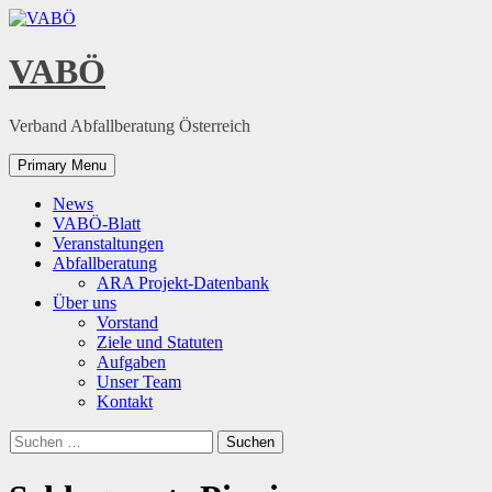
Skip
to
content
VABÖ
Verband Abfallberatung Österreich
Primary Menu
News
VABÖ-Blatt
Veranstaltungen
Abfallberatung
ARA Projekt-Datenbank
Über uns
Vorstand
Ziele und Statuten
Aufgaben
Unser Team
Kontakt
Suchen
nach: