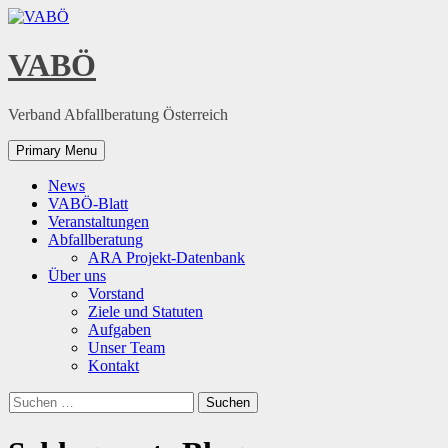
Skip
to
content
VABÖ
Verband Abfallberatung Österreich
Primary Menu
News
VABÖ-Blatt
Veranstaltungen
Abfallberatung
ARA Projekt-Datenbank
Über uns
Vorstand
Ziele und Statuten
Aufgaben
Unser Team
Kontakt
Suchen
nach: