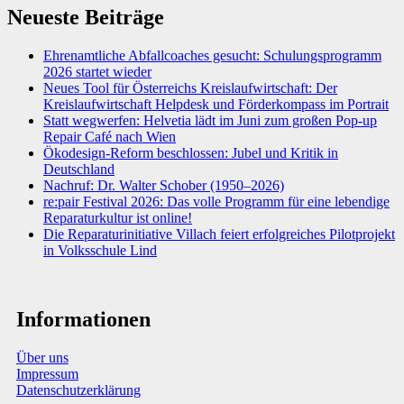
Neueste Beiträge
Ehrenamtliche Abfallcoaches gesucht: Schulungsprogramm
2026 startet wieder
Neues Tool für Österreichs Kreislaufwirtschaft: Der
Kreislaufwirtschaft Helpdesk und Förderkompass im Portrait
Statt wegwerfen: Helvetia lädt im Juni zum großen Pop-up
Repair Café nach Wien
Ökodesign-Reform beschlossen: Jubel und Kritik in
Deutschland
Nachruf: Dr. Walter Schober (1950–2026)
re:pair Festival 2026: Das volle Programm für eine lebendige
Reparaturkultur ist online!
Die Reparaturinitiative Villach feiert erfolgreiches Pilotprojekt
in Volksschule Lind
Informationen
Über uns
Impressum
Datenschutzerklärung