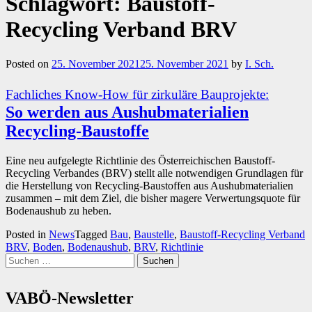
Schlagwort:
Baustoff-
Recycling Verband BRV
Posted on
25. November 2021
25. November 2021
by
I. Sch.
Fachliches Know-How für zirkuläre Bauprojekte:
So werden aus Aushubmaterialien
Recycling-Baustoffe
Eine neu aufgelegte Richtlinie des Österreichischen Baustoff-
Recycling Verbandes (BRV) stellt alle notwendigen Grundlagen für
die Herstellung von Recycling-Baustoffen aus Aushubmaterialien
zusammen – mit dem Ziel, die bisher magere Verwertungsquote für
Bodenaushub zu heben.
Posted in
News
Tagged
Bau
,
Baustelle
,
Baustoff-Recycling Verband
BRV
,
Boden
,
Bodenaushub
,
BRV
,
Richtlinie
Suchen
nach:
VABÖ-Newsletter