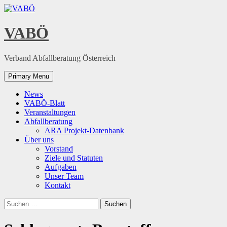
Skip
to
content
VABÖ
Verband Abfallberatung Österreich
Primary Menu
News
VABÖ-Blatt
Veranstaltungen
Abfallberatung
ARA Projekt-Datenbank
Über uns
Vorstand
Ziele und Statuten
Aufgaben
Unser Team
Kontakt
Suchen
nach: