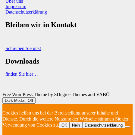
Über uns
Impressum
Datenschutzerklärung
Bleiben wir in Kontakt
Sie haben Fragen, Anregungen oder Informationen zum Thema
Abfallberatung?
Schreiben Sie uns!
Downloads
finden Sie hier…
(C) VABÖ 2025
Free WordPress Theme
by 8Degree Themes and VABÖ
Dark Mode:
Cookies helfen uns bei der Bereitstellung unserer Inhalte und
Dienste. Durch die weitere Nutzung der Webseite stimmen Sie der
Verwendung von Cookies zu.
OK
Nein
Datenschutzerklärung