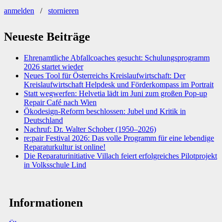
anmelden
/
stornieren
Neueste Beiträge
Ehrenamtliche Abfallcoaches gesucht: Schulungsprogramm
2026 startet wieder
Neues Tool für Österreichs Kreislaufwirtschaft: Der
Kreislaufwirtschaft Helpdesk und Förderkompass im Portrait
Statt wegwerfen: Helvetia lädt im Juni zum großen Pop-up
Repair Café nach Wien
Ökodesign-Reform beschlossen: Jubel und Kritik in
Deutschland
Nachruf: Dr. Walter Schober (1950–2026)
re:pair Festival 2026: Das volle Programm für eine lebendige
Reparaturkultur ist online!
Die Reparaturinitiative Villach feiert erfolgreiches Pilotprojekt
in Volksschule Lind
Informationen