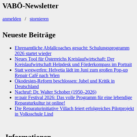
VABÖ-Newsletter
anmelden
/
stornieren
Neueste Beiträge
Ehrenamtliche Abfallcoaches gesucht: Schulungsprogramm
2026 startet wieder
Neues Tool für Österreichs Kreislaufwirtschaft: Der
Kreislaufwirtschaft Helpdesk und Förderkompass im Portrait
Statt wegwerfen: Helvetia lädt im Juni zum großen Pop-up
Repair Café nach Wien
Ökodesign-Reform beschlossen: Jubel und Kritik in
Deutschland
Nachruf: Dr. Walter Schober (1950–2026)
re:pair Festival 2026: Das volle Programm für eine lebendige
Reparaturkultur ist online!
Die Reparaturinitiative Villach feiert erfolgreiches Pilotprojekt
in Volksschule Lind