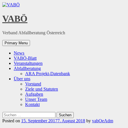
Skip
to
content
VABÖ
Verband Abfallberatung Österreich
Primary Menu
News
VABÖ-Blatt
Veranstaltungen
Abfallberatung
ARA Projekt-Datenbank
Über uns
Vorstand
Ziele und Statuten
Aufgaben
Unser Team
Kontakt
Suchen
nach:
Posted on
15. September 2017
7. August 2018
by
vabOeAdm