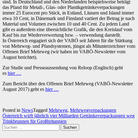
sind. In Deutschland und den Niederlanden beispielsweise beträgt
das Pfand für Metall-, Glas- oder Plastikgetränkeverpackungen
immer 25 Eurocent pro Stück, in Estland, Litauen und Island immer
etwa 10 Cent, in Dänemark und Finnland variiert der Betrag je nach
Material und Volumen zwischen 10 und 40 Cent. Zu jedem Land
gibt es außerdem eine übersichtliche Grafik, die den Kreislauf vom
Kauf bis zur Wiederverwertung bzw. – verwendung darstellt.
In Österreich engagiert sich der VABÖ seit Jahren für die Stärkung
von Mehrweg- und Pfandsystemen, jüngst als Mitunterzeichner vom
Offenen Brief Mehrweg (wir haben im VABÖ-Newsletter vom
August berichtet).
Zur Studie und Presseaussendung von Reloop (Englisch) geht
es
hier …
Zum Bericht über den Offenen Brief Mehrweg (VABÖ-Newsletter
August 2017) geht es
hier …
Posted in
News
Tagged
Mehrweg
,
Mehrwegverpackungen
Beitragsnavigation
Österreich wirft jährlich vier Milliarden Getränkeverpackungen weg
Trinkbrunnen für Großbritannien
Suchen
nach: