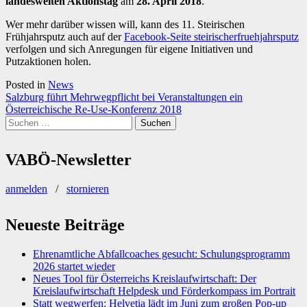
landesweiten Aktionstag
am
28. April 2018
.
Wer mehr darüber wissen will, kann des 11. Steirischen
Frühjahrsputz auch auf der
Facebook-Seite steirischerfruehjahrsputz
verfolgen und sich Anregungen für eigene Initiativen und
Putzaktionen holen.
Posted in
News
Beitragsnavigation
Salzburg führt Mehrwegpflicht bei Veranstaltungen ein
Österreichische Re-Use-Konferenz 2018
Suchen
nach:
VABÖ-Newsletter
anmelden
/
stornieren
Neueste Beiträge
Ehrenamtliche Abfallcoaches gesucht: Schulungsprogramm
2026 startet wieder
Neues Tool für Österreichs Kreislaufwirtschaft: Der
Kreislaufwirtschaft Helpdesk und Förderkompass im Portrait
Statt wegwerfen: Helvetia lädt im Juni zum großen Pop-up