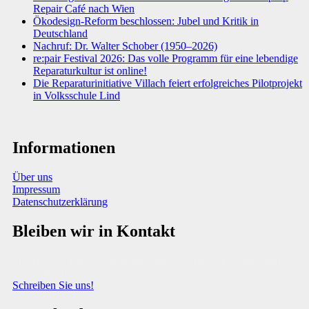
Repair Café nach Wien
Ökodesign-Reform beschlossen: Jubel und Kritik in
Deutschland
Nachruf: Dr. Walter Schober (1950–2026)
re:pair Festival 2026: Das volle Programm für eine lebendige
Reparaturkultur ist online!
Die Reparaturinitiative Villach feiert erfolgreiches Pilotprojekt
in Volksschule Lind
Informationen
Über uns
Impressum
Datenschutzerklärung
Bleiben wir in Kontakt
Sie haben Fragen, Anregungen oder Informationen zum Thema
Abfallberatung?
Schreiben Sie uns!