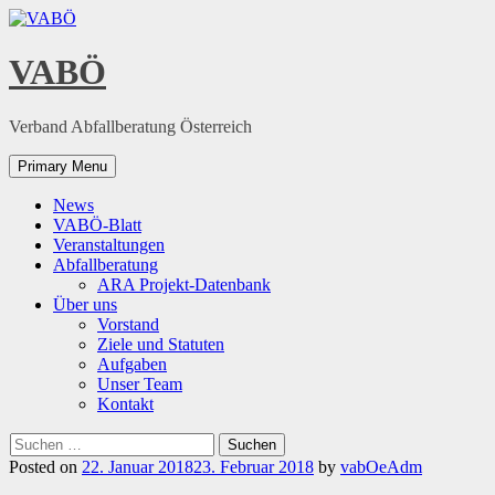
Skip
to
content
VABÖ
Verband Abfallberatung Österreich
Primary Menu
News
VABÖ-Blatt
Veranstaltungen
Abfallberatung
ARA Projekt-Datenbank
Über uns
Vorstand
Ziele und Statuten
Aufgaben
Unser Team
Kontakt
Suchen
nach:
Posted on
22. Januar 2018
23. Februar 2018
by
vabOeAdm