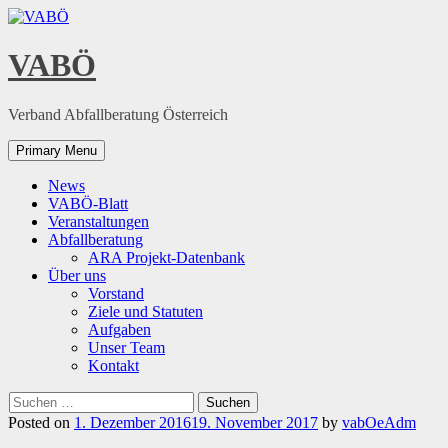
Skip
to
content
VABÖ
Verband Abfallberatung Österreich
Primary Menu
News
VABÖ-Blatt
Veranstaltungen
Abfallberatung
ARA Projekt-Datenbank
Über uns
Vorstand
Ziele und Statuten
Aufgaben
Unser Team
Kontakt
Suchen
nach:
Posted on
1. Dezember 2016
19. November 2017
by
vabOeAdm