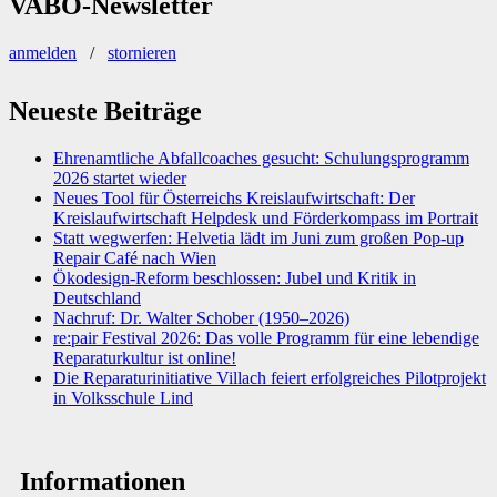
VABÖ-Newsletter
anmelden
/
stornieren
Neueste Beiträge
Ehrenamtliche Abfallcoaches gesucht: Schulungsprogramm
2026 startet wieder
Neues Tool für Österreichs Kreislaufwirtschaft: Der
Kreislaufwirtschaft Helpdesk und Förderkompass im Portrait
Statt wegwerfen: Helvetia lädt im Juni zum großen Pop-up
Repair Café nach Wien
Ökodesign-Reform beschlossen: Jubel und Kritik in
Deutschland
Nachruf: Dr. Walter Schober (1950–2026)
re:pair Festival 2026: Das volle Programm für eine lebendige
Reparaturkultur ist online!
Die Reparaturinitiative Villach feiert erfolgreiches Pilotprojekt
in Volksschule Lind
Informationen