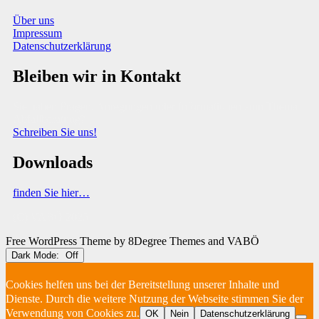
Über uns
Impressum
Datenschutzerklärung
Bleiben wir in Kontakt
Sie haben Fragen, Anregungen oder Informationen zum Thema
Abfallberatung?
Schreiben Sie uns!
Downloads
finden Sie hier…
(C) VABÖ 2025
Free WordPress Theme
by 8Degree Themes and VABÖ
Dark Mode:
Cookies helfen uns bei der Bereitstellung unserer Inhalte und
Dienste. Durch die weitere Nutzung der Webseite stimmen Sie der
Verwendung von Cookies zu.
OK
Nein
Datenschutzerklärung