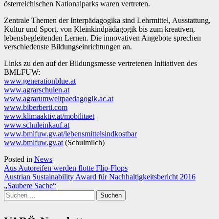
österreichischen Nationalparks waren vertreten.
Zentrale Themen der Interpädagogika sind Lehrmittel, Ausstattung,
Kultur und Sport, von Kleinkindpädagogik bis zum kreativen,
lebensbegleitenden Lernen. Die innovativen Angebote sprechen
verschiedenste Bildungseinrichtungen an.
Links zu den auf der Bildungsmesse vertretenen Initiativen des
BMLFUW:
www.generationblue.at
www.agrarschulen.at
www.agrarumweltpaedagogik.ac.at
www.biberberti.com
www.klimaaktiv.at/mobilitaet
www.schuleinkauf.at
www.bmlfuw.gv.at/lebensmittelsindkostbar
www.bmlfuw.gv.at
(Schulmilch)
Posted in
News
Beitragsnavigation
Aus Autoreifen werden flotte Flip-Flops
Austrian Sustainability Award für Nachhaltigkeitsbericht 2016
„Saubere Sache“
Suchen
nach: