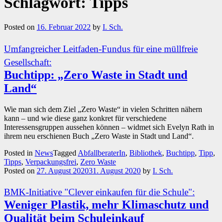
Schlagwort:
Tipps
Posted on
16. Februar 2022
by
I. Sch.
Umfangreicher Leitfaden-Fundus für eine müllfreie
Gesellschaft:
Buchtipp: „Zero Waste in Stadt und
Land“
Wie man sich dem Ziel „Zero Waste“ in vielen Schritten nähern
kann – und wie diese ganz konkret für verschiedene
Interessensgruppen aussehen können – widmet sich Evelyn Rath in
ihrem neu erschienen Buch „Zero Waste in Stadt und Land“.
Posted in
News
Tagged
AbfallberaterIn
,
Bibliothek
,
Buchtipp
,
Tipp
,
Tipps
,
Verpackungsfrei
,
Zero Waste
Posted on
27. August 2020
31. August 2020
by
I. Sch.
BMK-Initiative "Clever einkaufen für die Schule":
Weniger Plastik, mehr Klimaschutz und
Qualität beim Schuleinkauf