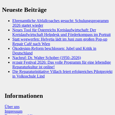
Neueste Beiträge
Ehrenamtliche Abfallcoaches gesucht: Schulungsprogramm
2026 startet wieder
Neues Tool für Österreichs Kreislaufwirtschaft: Der
Kreislaufwirtschaft Helpdesk und Förderkompass im Portrait
Statt wegwerfen: Helvetia lädt im Juni zum großen Pop-up
Repair Café nach Wien
Ökodesign-Reform beschlossen: Jubel und Kritik in
Deutschland
Nachruf: Dr. Walter Schober (1950–2026)
re:pair Festival 2026: Das volle Programm für eine lebendige
Reparaturkultur ist online!
Die Reparaturinitiative Villach feiert erfolgreiches Pilotprojekt
in Volksschule Lind
Informationen
Über uns
Impressum