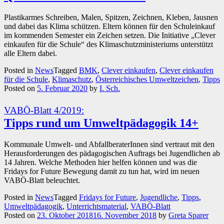
Plastikarmes Schreiben, Malen, Spitzen, Zeichnen, Kleben, Jausnen
und dabei das Klima schützen. Eltern können für den Schuleinkauf
im kommenden Semester ein Zeichen setzen. Die Initiative „Clever
einkaufen für die Schule“ des Klimaschutzministeriums unterstützt
alle Eltern dabei.
Posted in
News
Tagged
BMK
,
Clever einkaufen
,
Clever einkaufen
für die Schule
,
Klimaschutz
,
Österreichisches Umweltzeichen
,
Tipps
Posted on
5. Februar 2020
by
I. Sch.
VABÖ-Blatt 4/2019:
Tipps rund um Umweltpädagogik 14+
Kommunale Umwelt- und AbfallberaterInnen sind vertraut mit den
Herausforderungen des pädagogischen Auftrags bei Jugendlichen ab
14 Jahren. Welche Methoden hier helfen können und was die
Fridays for Future Bewegung damit zu tun hat, wird im neuen
VABÖ-Blatt beleuchtet.
Posted in
News
Tagged
Fridays for Future
,
Jugendliche
,
Tipps
,
Umweltpädagogik
,
Unterrichtsmaterial
,
VABÖ-Blatt
Posted on
23. Oktober 2018
16. November 2018
by
Greta Sparer