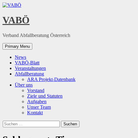
Skip
to
content
VABÖ
Verband Abfallberatung Österreich
Primary Menu
News
VABÖ-Blatt
Veranstaltungen
Abfallberatung
ARA Projekt-Datenbank
Über uns
Vorstand
Ziele und Statuten
Aufgaben
Unser Team
Kontakt
Suchen
nach: