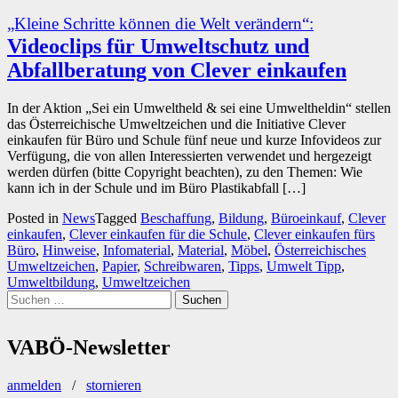
„Kleine Schritte können die Welt verändern“:
Videoclips für Umweltschutz und
Abfallberatung von Clever einkaufen
In der Aktion „Sei ein Umweltheld & sei eine Umweltheldin“ stellen
das Österreichische Umweltzeichen und die Initiative Clever
einkaufen für Büro und Schule fünf neue und kurze Infovideos zur
Verfügung, die von allen Interessierten verwendet und hergezeigt
werden dürfen (bitte Copyright beachten), zu den Themen: Wie
kann ich in der Schule und im Büro Plastikabfall […]
Posted in
News
Tagged
Beschaffung
,
Bildung
,
Büroeinkauf
,
Clever
einkaufen
,
Clever einkaufen für die Schule
,
Clever einkaufen fürs
Büro
,
Hinweise
,
Infomaterial
,
Material
,
Möbel
,
Österreichisches
Umweltzeichen
,
Papier
,
Schreibwaren
,
Tipps
,
Umwelt Tipp
,
Umweltbildung
,
Umweltzeichen
Suchen
nach:
VABÖ-Newsletter
anmelden
/
stornieren