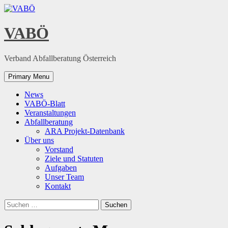
Skip
to
content
VABÖ
Verband Abfallberatung Österreich
Primary Menu
News
VABÖ-Blatt
Veranstaltungen
Abfallberatung
ARA Projekt-Datenbank
Über uns
Vorstand
Ziele und Statuten
Aufgaben
Unser Team
Kontakt
Suchen
nach: