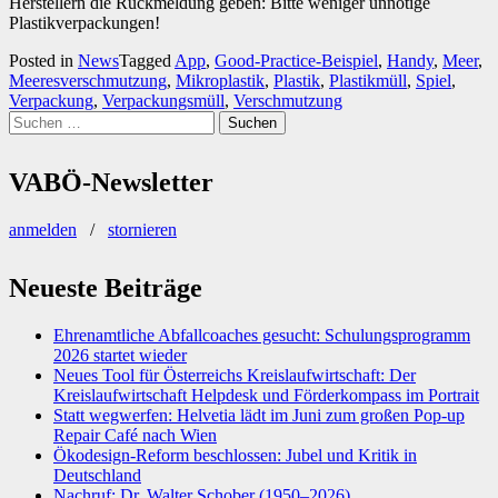
Herstellern die Rückmeldung geben: Bitte weniger unnötige
Plastikverpackungen!
Posted in
News
Tagged
App
,
Good-Practice-Beispiel
,
Handy
,
Meer
,
Meeresverschmutzung
,
Mikroplastik
,
Plastik
,
Plastikmüll
,
Spiel
,
Verpackung
,
Verpackungsmüll
,
Verschmutzung
Suchen
nach:
VABÖ-Newsletter
anmelden
/
stornieren
Neueste Beiträge
Ehrenamtliche Abfallcoaches gesucht: Schulungsprogramm
2026 startet wieder
Neues Tool für Österreichs Kreislaufwirtschaft: Der
Kreislaufwirtschaft Helpdesk und Förderkompass im Portrait
Statt wegwerfen: Helvetia lädt im Juni zum großen Pop-up
Repair Café nach Wien
Ökodesign-Reform beschlossen: Jubel und Kritik in
Deutschland
Nachruf: Dr. Walter Schober (1950–2026)