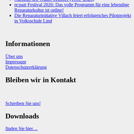
re:pair Festival 2026: Das volle Programm für eine lebendige
Reparaturkultur ist online!
Die Reparaturinitiative Villach feiert erfolgreiches Pilotprojekt
in Volksschule Lind
Informationen
Über uns
Impressum
Datenschutzerklärung
Bleiben wir in Kontakt
Sie haben Fragen, Anregungen oder Informationen zum Thema
Abfallberatung?
Schreiben Sie uns!
Downloads
finden Sie hier…