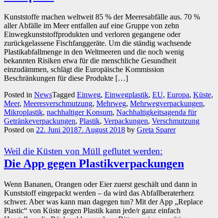
Kunststoffe machen weltweit 85 % der Meeresabfälle aus. 70 %
aller Abfälle im Meer entfallen auf eine Gruppe von zehn
Einwegkunststoffprodukten und verloren gegangene oder
zurückgelassene Fischfanggeräte. Um die ständig wachsende
Plastikabfallmenge in den Weltmeeren und die noch wenig
bekannten Risiken etwa für die menschliche Gesundheit
einzudämmen, schlägt die Europäische Kommission
Beschränkungen für diese Produkte […]
Posted in
News
Tagged
Einweg
,
Einwegplastik
,
EU
,
Europa
,
Küste
,
Meer
,
Meeresverschmutzung
,
Mehrweg
,
Mehrwegverpackungen
,
Mikroplastik
,
nachhaltiger Konsum
,
Nachhaltigkeitsagenda für
Getränkeverpackungen
,
Plastik
,
Verpackungen
,
Verschmutzung
Posted on
22. Juni 2018
7. August 2018
by
Greta Sparer
Weil die Küsten von Müll geflutet werden:
Die App gegen Plastikverpackungen
Wenn Bananen, Orangen oder Eier zuerst geschält und dann in
Kunststoff eingepackt werden – da wird das Abfallberaterherz
schwer. Aber was kann man dagegen tun? Mit der App „Replace
Plastic“ von Küste gegen Plastik kann jede/r ganz einfach