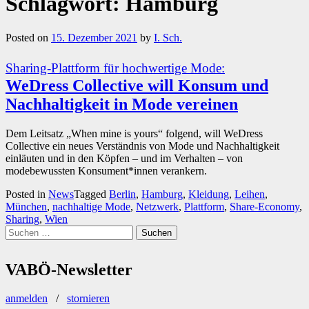
Schlagwort:
Hamburg
Posted on
15. Dezember 2021
by
I. Sch.
Sharing-Plattform für hochwertige Mode:
WeDress Collective will Konsum und
Nachhaltigkeit in Mode vereinen
Dem Leitsatz „When mine is yours“ folgend, will WeDress
Collective ein neues Verständnis von Mode und Nachhaltigkeit
einläuten und in den Köpfen – und im Verhalten – von
modebewussten Konsument*innen verankern.
Posted in
News
Tagged
Berlin
,
Hamburg
,
Kleidung
,
Leihen
,
München
,
nachhaltige Mode
,
Netzwerk
,
Plattform
,
Share-Economy
,
Sharing
,
Wien
Suchen
nach:
VABÖ-Newsletter
anmelden
/
stornieren