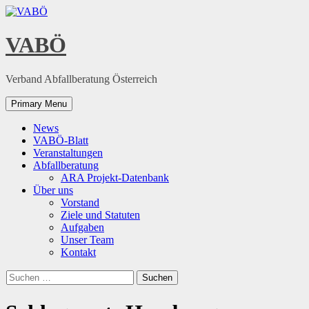
Skip
to
content
VABÖ
Verband Abfallberatung Österreich
Primary Menu
News
VABÖ-Blatt
Veranstaltungen
Abfallberatung
ARA Projekt-Datenbank
Über uns
Vorstand
Ziele und Statuten
Aufgaben
Unser Team
Kontakt
Suchen
nach: