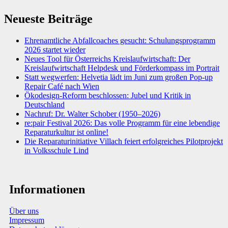
Neueste Beiträge
Ehrenamtliche Abfallcoaches gesucht: Schulungsprogramm
2026 startet wieder
Neues Tool für Österreichs Kreislaufwirtschaft: Der
Kreislaufwirtschaft Helpdesk und Förderkompass im Portrait
Statt wegwerfen: Helvetia lädt im Juni zum großen Pop-up
Repair Café nach Wien
Ökodesign-Reform beschlossen: Jubel und Kritik in
Deutschland
Nachruf: Dr. Walter Schober (1950–2026)
re:pair Festival 2026: Das volle Programm für eine lebendige
Reparaturkultur ist online!
Die Reparaturinitiative Villach feiert erfolgreiches Pilotprojekt
in Volksschule Lind
Informationen
Über uns
Impressum