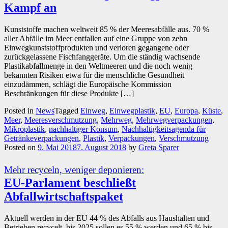
Kampf an
Kunststoffe machen weltweit 85 % der Meeresabfälle aus. 70 %
aller Abfälle im Meer entfallen auf eine Gruppe von zehn
Einwegkunststoffprodukten und verloren gegangene oder
zurückgelassene Fischfanggeräte. Um die ständig wachsende
Plastikabfallmenge in den Weltmeeren und die noch wenig
bekannten Risiken etwa für die menschliche Gesundheit
einzudämmen, schlägt die Europäische Kommission
Beschränkungen für diese Produkte […]
Posted in
News
Tagged
Einweg
,
Einwegplastik
,
EU
,
Europa
,
Küste
,
Meer
,
Meeresverschmutzung
,
Mehrweg
,
Mehrwegverpackungen
,
Mikroplastik
,
nachhaltiger Konsum
,
Nachhaltigkeitsagenda für
Getränkeverpackungen
,
Plastik
,
Verpackungen
,
Verschmutzung
Posted on
9. Mai 2018
7. August 2018
by
Greta Sparer
Mehr recyceln, weniger deponieren:
EU-Parlament beschließt
Abfallwirtschaftspaket
Aktuell werden in der EU 44 % des Abfalls aus Haushalten und
Betrieben recycelt, bis 2025 sollen es 55 % werden und 65 % bis