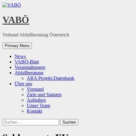
Skip
to
content
VABÖ
Verband Abfallberatung Österreich
Primary Menu
News
VABÖ-Blatt
Veranstaltungen
Abfallberatung
ARA Projekt-Datenbank
Über uns
Vorstand
Ziele und Statuten
Aufgaben
Unser Team
Kontakt
Suchen
nach: