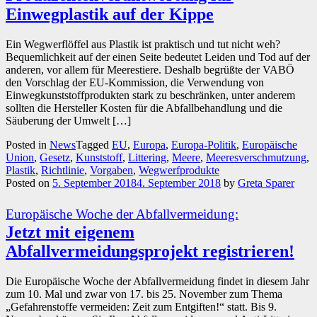
Einwegplastik auf der Kippe
Ein Wegwerflöffel aus Plastik ist praktisch und tut nicht weh?
Bequemlichkeit auf der einen Seite bedeutet Leiden und Tod auf der
anderen, vor allem für Meerestiere. Deshalb begrüßte der VABÖ
den Vorschlag der EU-Kommission, die Verwendung von
Einwegkunststoffprodukten stark zu beschränken, unter anderem
sollten die Hersteller Kosten für die Abfallbehandlung und die
Säuberung der Umwelt […]
Posted in
News
Tagged
EU
,
Europa
,
Europa-Politik
,
Europäische
Union
,
Gesetz
,
Kunststoff
,
Littering
,
Meere
,
Meeresverschmutzung
,
Plastik
,
Richtlinie
,
Vorgaben
,
Wegwerfprodukte
Posted on
5. September 2018
4. September 2018
by
Greta Sparer
Europäische Woche der Abfallvermeidung:
Jetzt mit eigenem
Abfallvermeidungsprojekt registrieren!
Die Europäische Woche der Abfallvermeidung findet in diesem Jahr
zum 10. Mal und zwar von 17. bis 25. November zum Thema
„Gefahrenstoffe vermeiden: Zeit zum Entgiften!“ statt. Bis 9.