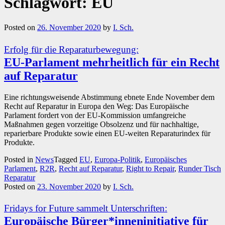
Schlagwort:
EU
Posted on
26. November 2020
by
I. Sch.
Erfolg für die Reparaturbewegung:
EU-Parlament mehrheitlich für ein Recht
auf Reparatur
Eine richtungsweisende Abstimmung ebnete Ende November dem
Recht auf Reparatur in Europa den Weg: Das Europäische
Parlament fordert von der EU-Kommission umfangreiche
Maßnahmen gegen vorzeitige Obsolzenz und für nachhaltige,
reparierbare Produkte sowie einen EU-weiten Reparaturindex für
Produkte.
Posted in
News
Tagged
EU
,
Europa-Politik
,
Europäisches
Parlament
,
R2R
,
Recht auf Reparatur
,
Right to Repair
,
Runder Tisch
Reparatur
Posted on
23. November 2020
by
I. Sch.
Fridays for Future sammelt Unterschriften:
Europäische Bürger*inneninitiative für