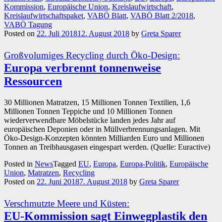
Kommission
,
Europäische Union
,
Kreislaufwirtschaft
,
Kreislaufwirtschaftspaket
,
VABÖ Blatt
,
VABÖ Blatt 2/2018
,
VABÖ Tagung
Posted on
22. Juli 2018
12. August 2018
by
Greta Sparer
Großvolumiges Recycling durch Öko-Design:
Europa verbrennt tonnenweise
Ressourcen
30 Millionen Matratzen, 15 Millionen Tonnen Textilien, 1,6
Millionen Tonnen Teppiche und 10 Millionen Tonnen
wiederverwendbare Möbelstücke landen jedes Jahr auf
europäischen Deponien oder in Müllverbrennungsanlagen. Mit
Öko-Design-Konzepten könnten Milliarden Euro und Millionen
Tonnen an Treibhausgasen eingespart werden. (Quelle: Euractive)
Posted in
News
Tagged
EU
,
Europa
,
Europa-Politik
,
Europäische
Union
,
Matratzen
,
Recycling
Posted on
22. Juni 2018
7. August 2018
by
Greta Sparer
Verschmutzte Meere und Küsten:
EU-Kommission sagt Einwegplastik den