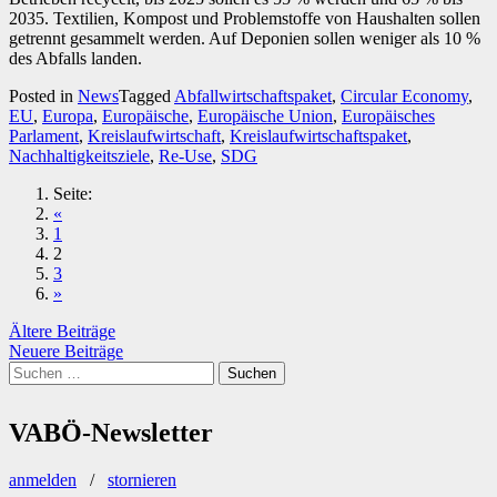
2035. Textilien, Kompost und Problemstoffe von Haushalten sollen
getrennt gesammelt werden. Auf Deponien sollen weniger als 10 %
des Abfalls landen.
Posted in
News
Tagged
Abfallwirtschaftspaket
,
Circular Economy
,
EU
,
Europa
,
Europäische
,
Europäische Union
,
Europäisches
Parlament
,
Kreislaufwirtschaft
,
Kreislaufwirtschaftspaket
,
Nachhaltigkeitsziele
,
Re-Use
,
SDG
Seite:
«
1
2
3
»
Beitragsnavigation
Ältere Beiträge
Neuere Beiträge
Suchen
nach:
VABÖ-Newsletter
anmelden
/
stornieren