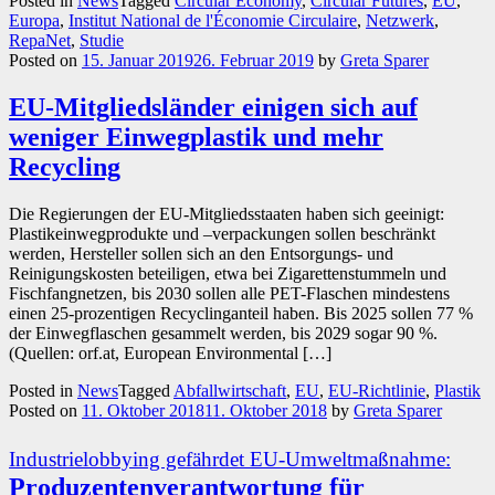
Posted in
News
Tagged
Circular Economy
,
Circular Futures
,
EU
,
Europa
,
Institut National de l'Économie Circulaire
,
Netzwerk
,
RepaNet
,
Studie
Posted on
15. Januar 2019
26. Februar 2019
by
Greta Sparer
EU-Mitgliedsländer einigen sich auf
weniger Einwegplastik und mehr
Recycling
Die Regierungen der EU-Mitgliedsstaaten haben sich geeinigt:
Plastikeinwegprodukte und –verpackungen sollen beschränkt
werden, Hersteller sollen sich an den Entsorgungs- und
Reinigungskosten beteiligen, etwa bei Zigarettenstummeln und
Fischfangnetzen, bis 2030 sollen alle PET-Flaschen mindestens
einen 25-prozentigen Recyclinganteil haben. Bis 2025 sollen 77 %
der Einwegflaschen gesammelt werden, bis 2029 sogar 90 %.
(Quellen: orf.at, European Environmental […]
Posted in
News
Tagged
Abfallwirtschaft
,
EU
,
EU-Richtlinie
,
Plastik
Posted on
11. Oktober 2018
11. Oktober 2018
by
Greta Sparer
Industrielobbying gefährdet EU-Umweltmaßnahme:
Produzentenverantwortung für