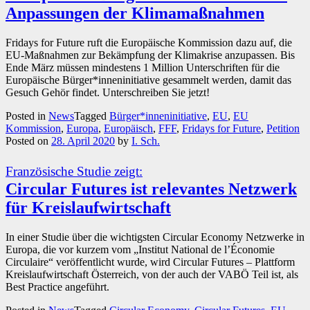
Anpassungen der Klimamaßnahmen
Fridays for Future ruft die Europäische Kommission dazu auf, die
EU-Maßnahmen zur Bekämpfung der Klimakrise anzupassen. Bis
Ende März müssen mindestens 1 Million Unterschriften für die
Europäische Bürger*inneninitiative gesammelt werden, damit das
Gesuch Gehör findet. Unterschreiben Sie jetzt!
Posted in
News
Tagged
Bürger*inneninitiative
,
EU
,
EU
Kommission
,
Europa
,
Europäisch
,
FFF
,
Fridays for Future
,
Petition
Posted on
28. April 2020
by
I. Sch.
Französische Studie zeigt:
Circular Futures ist relevantes Netzwerk
für Kreislaufwirtschaft
In einer Studie über die wichtigsten Circular Economy Netzwerke in
Europa, die vor kurzem vom „Institut National de l’Économie
Circulaire“ veröffentlicht wurde, wird Circular Futures – Plattform
Kreislaufwirtschaft Österreich, von der auch der VABÖ Teil ist, als
Best Practice angeführt.