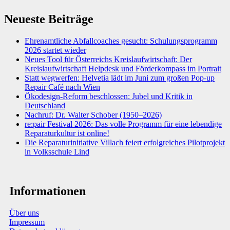
Neueste Beiträge
Ehrenamtliche Abfallcoaches gesucht: Schulungsprogramm
2026 startet wieder
Neues Tool für Österreichs Kreislaufwirtschaft: Der
Kreislaufwirtschaft Helpdesk und Förderkompass im Portrait
Statt wegwerfen: Helvetia lädt im Juni zum großen Pop-up
Repair Café nach Wien
Ökodesign-Reform beschlossen: Jubel und Kritik in
Deutschland
Nachruf: Dr. Walter Schober (1950–2026)
re:pair Festival 2026: Das volle Programm für eine lebendige
Reparaturkultur ist online!
Die Reparaturinitiative Villach feiert erfolgreiches Pilotprojekt
in Volksschule Lind
Informationen
Über uns
Impressum