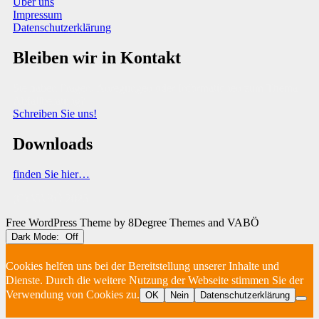
Über uns
Impressum
Datenschutzerklärung
Bleiben wir in Kontakt
Sie haben Fragen, Anregungen oder Informationen zum Thema
Abfallberatung?
Schreiben Sie uns!
Downloads
finden Sie hier…
(C) VABÖ 2025
Free WordPress Theme
by 8Degree Themes and VABÖ
Dark Mode:
Cookies helfen uns bei der Bereitstellung unserer Inhalte und
Dienste. Durch die weitere Nutzung der Webseite stimmen Sie der
Verwendung von Cookies zu.
OK
Nein
Datenschutzerklärung