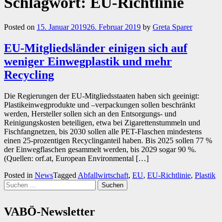
Schlagwort:
EU-Richtlinie
Posted on
15. Januar 2019
26. Februar 2019
by
Greta Sparer
EU-Mitgliedsländer einigen sich auf
weniger Einwegplastik und mehr
Recycling
Die Regierungen der EU-Mitgliedsstaaten haben sich geeinigt:
Plastikeinwegprodukte und –verpackungen sollen beschränkt
werden, Hersteller sollen sich an den Entsorgungs- und
Reinigungskosten beteiligen, etwa bei Zigarettenstummeln und
Fischfangnetzen, bis 2030 sollen alle PET-Flaschen mindestens
einen 25-prozentigen Recyclinganteil haben. Bis 2025 sollen 77 %
der Einwegflaschen gesammelt werden, bis 2029 sogar 90 %.
(Quellen: orf.at, European Environmental […]
Posted in
News
Tagged
Abfallwirtschaft
,
EU
,
EU-Richtlinie
,
Plastik
Suchen
nach:
VABÖ-Newsletter