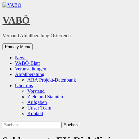
Skip
to
content
VABÖ
Verband Abfallberatung Österreich
Primary Menu
News
VABÖ-Blatt
Veranstaltungen
Abfallberatung
ARA Projekt-Datenbank
Über uns
Vorstand
Ziele und Statuten
Aufgaben
Unser Team
Kontakt
Suchen
nach: