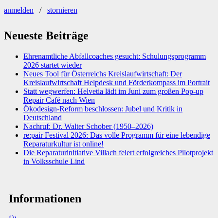
anmelden
/
stornieren
Neueste Beiträge
Ehrenamtliche Abfallcoaches gesucht: Schulungsprogramm
2026 startet wieder
Neues Tool für Österreichs Kreislaufwirtschaft: Der
Kreislaufwirtschaft Helpdesk und Förderkompass im Portrait
Statt wegwerfen: Helvetia lädt im Juni zum großen Pop-up
Repair Café nach Wien
Ökodesign-Reform beschlossen: Jubel und Kritik in
Deutschland
Nachruf: Dr. Walter Schober (1950–2026)
re:pair Festival 2026: Das volle Programm für eine lebendige
Reparaturkultur ist online!
Die Reparaturinitiative Villach feiert erfolgreiches Pilotprojekt
in Volksschule Lind
Informationen