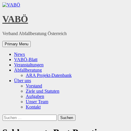
Skip
to
content
VABÖ
Verband Abfallberatung Österreich
Primary Menu
News
VABÖ-Blatt
Veranstaltungen
Abfallberatung
ARA Projekt-Datenbank
Über uns
Vorstand
Ziele und Statuten
Aufgaben
Unser Team
Kontakt
Suchen
nach: