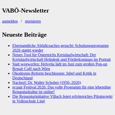
nach:
VABÖ-Newsletter
anmelden
/
stornieren
Neueste Beiträge
Ehrenamtliche Abfallcoaches gesucht: Schulungsprogramm
2026 startet wieder
Neues Tool für Österreichs Kreislaufwirtschaft: Der
Kreislaufwirtschaft Helpdesk und Förderkompass im Portrait
Statt wegwerfen: Helvetia lädt im Juni zum großen Pop-up
Repair Café nach Wien
Ökodesign-Reform beschlossen: Jubel und Kritik in
Deutschland
Nachruf: Dr. Walter Schober (1950–2026)
re:pair Festival 2026: Das volle Programm für eine lebendige
Reparaturkultur ist online!
Die Reparaturinitiative Villach feiert erfolgreiches Pilotprojekt
in Volksschule Lind