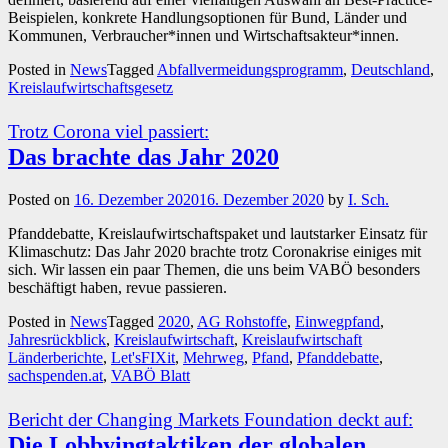
Beispielen, konkrete Handlungsoptionen für Bund, Länder und
Kommunen, Verbraucher*innen und Wirtschaftsakteur*innen.
Posted in
News
Tagged
Abfallvermeidungsprogramm
,
Deutschland
,
Kreislaufwirtschaftsgesetz
Trotz Corona viel passiert:
Das brachte das Jahr 2020
Posted on
16. Dezember 2020
16. Dezember 2020
by
I. Sch.
Pfanddebatte, Kreislaufwirtschaftspaket und lautstarker Einsatz für
Klimaschutz: Das Jahr 2020 brachte trotz Coronakrise einiges mit
sich. Wir lassen ein paar Themen, die uns beim VABÖ besonders
beschäftigt haben, revue passieren.
Posted in
News
Tagged
2020
,
AG Rohstoffe
,
Einwegpfand
,
Jahresrückblick
,
Kreislaufwirtschaft
,
Kreislaufwirtschaft
Länderberichte
,
Let'sFIXit
,
Mehrweg
,
Pfand
,
Pfanddebatte
,
sachspenden.at
,
VABÖ Blatt
Bericht der Changing Markets Foundation deckt auf:
Die Lobbyingtaktiken der globalen