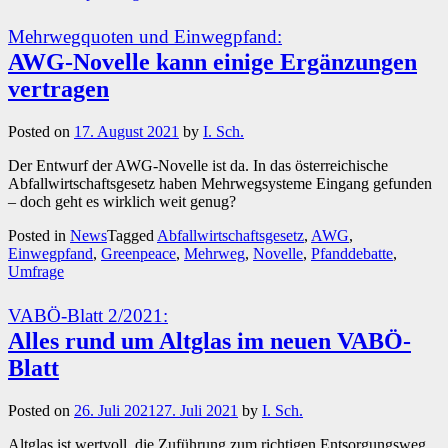
Mehrwegquoten und Einwegpfand:
AWG-Novelle kann einige Ergänzungen
vertragen
Posted on
17. August 2021
by
I. Sch.
Der Entwurf der AWG-Novelle ist da. In das österreichische
Abfallwirtschaftsgesetz haben Mehrwegsysteme Eingang gefunden
– doch geht es wirklich weit genug?
Posted in
News
Tagged
Abfallwirtschaftsgesetz
,
AWG
,
Einwegpfand
,
Greenpeace
,
Mehrweg
,
Novelle
,
Pfanddebatte
,
Umfrage
VABÖ-Blatt 2/2021:
Alles rund um Altglas im neuen VABÖ-
Blatt
Posted on
26. Juli 2021
27. Juli 2021
by
I. Sch.
Altglas ist wertvoll, die Zuführung zum richtigen Entsorgungsweg