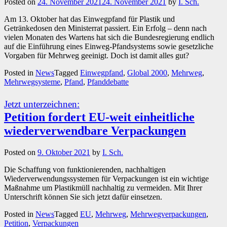
Posted on
24. November 2021
24. November 2021
by
I. Sch.
Am 13. Oktober hat das Einwegpfand für Plastik und
Getränkedosen den Ministerrat passiert. Ein Erfolg – denn nach
vielen Monaten des Wartens hat sich die Bundesregierung endlich
auf die Einführung eines Einweg-Pfandsystems sowie gesetzliche
Vorgaben für Mehrweg geeinigt. Doch ist damit alles gut?
Posted in
News
Tagged
Einwegpfand
,
Global 2000
,
Mehrweg
,
Mehrwegsysteme
,
Pfand
,
Pfanddebatte
Jetzt unterzeichnen:
Petition fordert EU-weit einheitliche
wiederverwendbare Verpackungen
Posted on
9. Oktober 2021
by
I. Sch.
Die Schaffung von funktionierenden, nachhaltigen
Wiederverwendungssystemen für Verpackungen ist ein wichtige
Maßnahme um Plastikmüll nachhaltig zu vermeiden. Mit Ihrer
Unterschrift können Sie sich jetzt dafür einsetzen.
Posted in
News
Tagged
EU
,
Mehrweg
,
Mehrwegverpackungen
,
Petition
,
Verpackungen