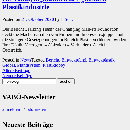
Plastikindustrie
Posted on
21. Oktober 2020
by
I. Sch.
Der Bericht „Talking Trash“ der Changing Markets Foundation
deckt die Machenschaften von Firmen und Interessensgruppen auf,
die strengere Gesetzgebungen im Bereich Plastik verhindern wollen.
Ihre Taktik: Verzögern – Ablenken – Verhindern. Auch in
Österreich.
Posted in
News
Tagged
Bericht
,
Einwegpfand
,
Einwegplastik
,
Global
,
Pfandsystem
,
Plastiklobby
Beitragsnavigation
Ältere Beiträge
Neuere Beiträge
Suchen
nach:
VABÖ-Newsletter
anmelden
/
stornieren
Neueste Beiträge