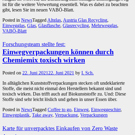
ist für die weitere Verwertung essentiell. Was es dabei zu beachten
gibt, lesen Sie im neuen VABÖ-Blatt.
Posted in
News
Tagged
Altglas
,
Austria Glas Recycling
,
Einwegglas
,
Glas
,
Glasflasche
,
Glasrecycling
,
Mehrwegglas
,
VABÖ-Blatt
Forschungsteam stellte fest:
Einwegverpackungen können durch
Chemiemix toxisch wirken
Posted on
22. Juni 2021
22. Juni 2021
by
I. Sch.
In alltäglichen Kunststoffverpackungen stecken oft undeklarierte
Stoffe, die meist nicht einmal den Herstellern bekannt sind und
toxisch wirken. Das trifft auch auf Biokunststoffe zu. Und: Diese
Stoffe sind sehr leicht löslich und gehen in unser Essen über.
Posted in
News
Tagged
Coffee to go
,
Einweg
,
Einweggeschirr
,
Einwegplastik
,
Take away
,
Verpackung
,
Verpackungen
Karte für unverpacktes Einkaufen von Zero Waste