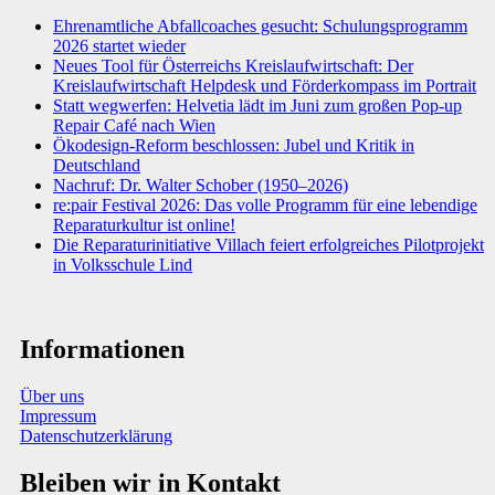
Ehrenamtliche Abfallcoaches gesucht: Schulungsprogramm
2026 startet wieder
Neues Tool für Österreichs Kreislaufwirtschaft: Der
Kreislaufwirtschaft Helpdesk und Förderkompass im Portrait
Statt wegwerfen: Helvetia lädt im Juni zum großen Pop-up
Repair Café nach Wien
Ökodesign-Reform beschlossen: Jubel und Kritik in
Deutschland
Nachruf: Dr. Walter Schober (1950–2026)
re:pair Festival 2026: Das volle Programm für eine lebendige
Reparaturkultur ist online!
Die Reparaturinitiative Villach feiert erfolgreiches Pilotprojekt
in Volksschule Lind
Informationen
Über uns
Impressum
Datenschutzerklärung
Bleiben wir in Kontakt