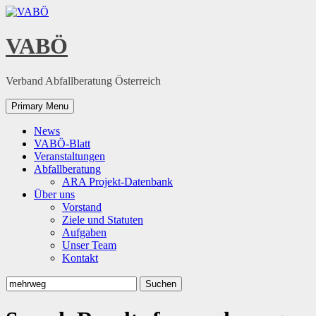
Skip
to
content
VABÖ
Verband Abfallberatung Österreich
Primary Menu
News
VABÖ-Blatt
Veranstaltungen
Abfallberatung
ARA Projekt-Datenbank
Über uns
Vorstand
Ziele und Statuten
Aufgaben
Unser Team
Kontakt
Suchen
nach: