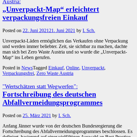
Austria:
„Unverpackt-Map“ erleichtert
verpackungsfreien Einkauf
Posted on
22. Juni 2021
21. Juni 2021
by
I. Sch.
Unverpackt-Läden ermöglichen das Verkaufen ohne Verpackung
und werden immer beliebter. Zeit, sie sichtbar zu machen, dachte
man sich bei Zero Waste Austria und so wurde die „Unverpackt-
Map“ ins Leben gerufen.
Posted in
News
Tagged
Einkauf
,
Online
,
Unverpackt
,
Verpackungsfrei
,
Zero Waste Austria
"Wertschätzen statt Wegwerfen":
Fortschreibung des deutschen
Abfallvermeidungsprogrammes
Posted on
25. März 2021
by
I. Sch.
Anfang Jänner wurde von der deutschen Bundesregierung die
Fortschreibung des Abfallvermeidungsprogrammes beschlossen. Es
definiert, basierend auf einer vielfältigen Auswahl an Best-Practice-