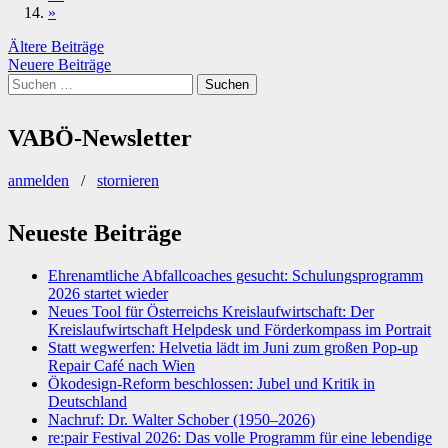
»
Beitragsnavigation
Ältere Beiträge
Neuere Beiträge
Suchen
nach:
VABÖ-Newsletter
anmelden
/
stornieren
Neueste Beiträge
Ehrenamtliche Abfallcoaches gesucht: Schulungsprogramm
2026 startet wieder
Neues Tool für Österreichs Kreislaufwirtschaft: Der
Kreislaufwirtschaft Helpdesk und Förderkompass im Portrait
Statt wegwerfen: Helvetia lädt im Juni zum großen Pop-up
Repair Café nach Wien
Ökodesign-Reform beschlossen: Jubel und Kritik in
Deutschland
Nachruf: Dr. Walter Schober (1950–2026)
re:pair Festival 2026: Das volle Programm für eine lebendige