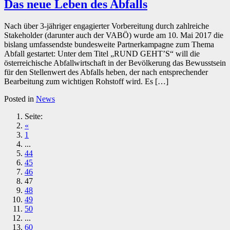
Das neue Leben des Abfalls
Nach über 3-jähriger engagierter Vorbereitung durch zahlreiche
Stakeholder (darunter auch der VABÖ) wurde am 10. Mai 2017 die
bislang umfassendste bundesweite Partnerkampagne zum Thema
Abfall gestartet: Unter dem Titel „RUND GEHT’S“ will die
österreichische Abfallwirtschaft in der Bevölkerung das Bewusstsein
für den Stellenwert des Abfalls heben, der nach entsprechender
Bearbeitung zum wichtigen Rohstoff wird. Es […]
Posted in
News
Seite:
«
1
...
44
45
46
47
48
49
50
...
60