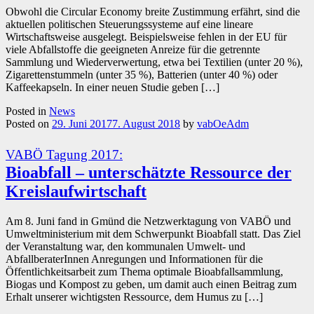
Obwohl die Circular Economy breite Zustimmung erfährt, sind die
aktuellen politischen Steuerungssysteme auf eine lineare
Wirtschaftsweise ausgelegt. Beispielsweise fehlen in der EU für
viele Abfallstoffe die geeigneten Anreize für die getrennte
Sammlung und Wiederverwertung, etwa bei Textilien (unter 20 %),
Zigarettenstummeln (unter 35 %), Batterien (unter 40 %) oder
Kaffeekapseln. In einer neuen Studie geben […]
Posted in
News
Posted on
29. Juni 2017
7. August 2018
by
vabOeAdm
VABÖ Tagung 2017:
Bioabfall – unterschätzte Ressource der
Kreislaufwirtschaft
Am 8. Juni fand in Gmünd die Netzwerktagung von VABÖ und
Umweltministerium mit dem Schwerpunkt Bioabfall statt. Das Ziel
der Veranstaltung war, den kommunalen Umwelt- und
AbfallberaterInnen Anregungen und Informationen für die
Öffentlichkeitsarbeit zum Thema optimale Bioabfallsammlung,
Biogas und Kompost zu geben, um damit auch einen Beitrag zum
Erhalt unserer wichtigsten Ressource, dem Humus zu […]