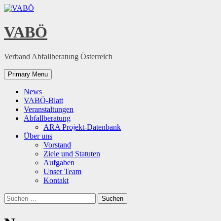
Skip
to
content
VABÖ
Verband Abfallberatung Österreich
Primary Menu
News
VABÖ-Blatt
Veranstaltungen
Abfallberatung
ARA Projekt-Datenbank
Über uns
Vorstand
Ziele und Statuten
Aufgaben
Unser Team
Kontakt
Suchen
nach: