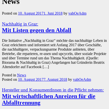
News
News
Posted on
10. August 2017
1. Juni 2018
by
vabOeAdm
Nachhaltig in Graz:
Mit Listen gegen den Abfall
Die Initiative „Nachhaltig in Graz“ möchte das nachhaltige Leben in
Graz erleichtern und informiert seit Anfang 2017 über Geschäfte,
die nachhaltigere, verpackungsarme Produkte anbieten, über
Betriebe, die reparieren, re-usen und upcyceln, über soziale Projekte
und über Termine rund um das Thema Nachhaltigkeit. (Quelle:
Biorama & Nachhaltig in Graz) Angefangen hat Gründerin Beatrix
Altendorfer auf Facebook […]
Posted in
News
Posted on
10. August 2017
7. August 2018
by
vabOeAdm
Hersteller und KonsumentInnen in die Pflicht nehmen:
Mit wirtschaftlichen Anreizen für die
Abfalltrennung