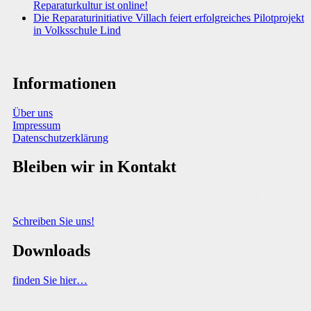
Reparaturkultur ist online!
Die Reparaturinitiative Villach feiert erfolgreiches Pilotprojekt
in Volksschule Lind
Informationen
Über uns
Impressum
Datenschutzerklärung
Bleiben wir in Kontakt
Sie haben Fragen, Anregungen oder Informationen zum Thema
Abfallberatung?
Schreiben Sie uns!
Downloads
finden Sie hier…
(C) VABÖ 2025