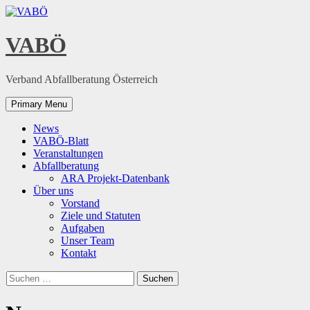
Skip
to
content
VABÖ
Verband Abfallberatung Österreich
Primary Menu
News
VABÖ-Blatt
Veranstaltungen
Abfallberatung
ARA Projekt-Datenbank
Über uns
Vorstand
Ziele und Statuten
Aufgaben
Unser Team
Kontakt
Suchen
nach: