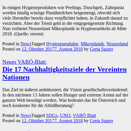
In einigen Hygieneprodukten wie Peelings, Duschgels, Zahnpasta
werden häufig winzige Plastikteilchen beigemengt, obwohl sich
viele Hersteller bereits dazu verpflichtet haben, in Zukunft darauf zu
verzichten. Aber der Trend geht in die entgegengesetzte Richtung.
Nun verbietet Neuseeland Mikroplastik in Hygieneartikeln ab Mitte
2018. (Quelle: enorm)
Posted in
News
Tagged
Hygieneprodukte
,
Mikroplastik
,
Neuseeland
Posted on
12. Oktober 2017
7. August 2018
by
Greta Sparer
Neues VABÖ-Blatt:
Die 17 Nachhaltigkeitsziele der Vereinten
Nationen
Das Ziel ist äußerst ambitioniert, die Vision gesellschaftsverändernd:
In den nächsten 13 Jahren sollen Hunger und extreme Armut auf der
ganzen Welt beseitigt werden. Was bedeutet das für Österreich und
noch konkreter für die Abfallberatung?
Posted in
News
Tagged
SDGs
,
UNO
,
VABÖ Blatt
Posted on
12. Oktober 2017
7. August 2018
by
Greta Sparer