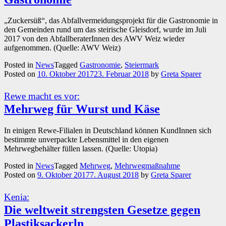
„Zuckersüß“, das Abfallvermeidungsprojekt für die Gastronomie in
den Gemeinden rund um das steirische Gleisdorf, wurde im Juli
2017 von den AbfallberaterInnen des AWV Weiz wieder
aufgenommen. (Quelle: AWV Weiz)
Posted in
News
Tagged
Gastronomie
,
Steiermark
Posted on
10. Oktober 2017
23. Februar 2018
by
Greta Sparer
Rewe macht es vor:
Mehrweg für Wurst und Käse
In einigen Rewe-Filialen in Deutschland können KundInnen sich
bestimmte unverpackte Lebensmittel in den eigenen
Mehrwegbehälter füllen lassen. (Quelle: Utopia)
Posted in
News
Tagged
Mehrweg
,
Mehrwegmaßnahme
Posted on
9. Oktober 2017
7. August 2018
by
Greta Sparer
Kenia:
Die weltweit strengsten Gesetze gegen
Plastiksackerln