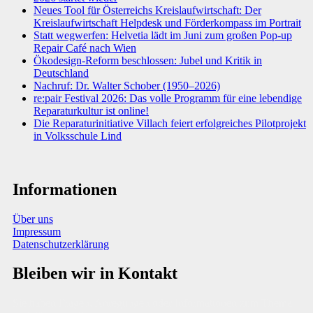
Neues Tool für Österreichs Kreislaufwirtschaft: Der
Kreislaufwirtschaft Helpdesk und Förderkompass im Portrait
Statt wegwerfen: Helvetia lädt im Juni zum großen Pop-up
Repair Café nach Wien
Ökodesign-Reform beschlossen: Jubel und Kritik in
Deutschland
Nachruf: Dr. Walter Schober (1950–2026)
re:pair Festival 2026: Das volle Programm für eine lebendige
Reparaturkultur ist online!
Die Reparaturinitiative Villach feiert erfolgreiches Pilotprojekt
in Volksschule Lind
Informationen
Über uns
Impressum
Datenschutzerklärung
Bleiben wir in Kontakt
Sie haben Fragen, Anregungen oder Informationen zum Thema