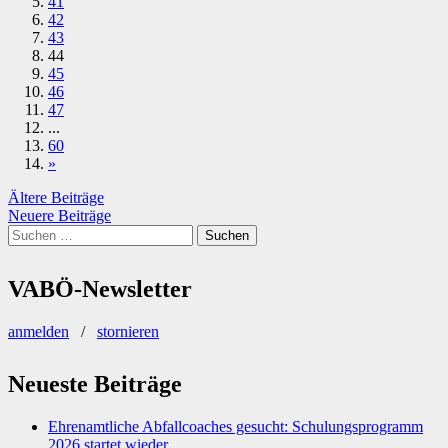
41
42
43
44
45
46
47
...
60
»
Beitragsnavigation
Ältere Beiträge
Neuere Beiträge
Suchen
nach:
VABÖ-Newsletter
anmelden
/
stornieren
Neueste Beiträge
Ehrenamtliche Abfallcoaches gesucht: Schulungsprogramm
2026 startet wieder