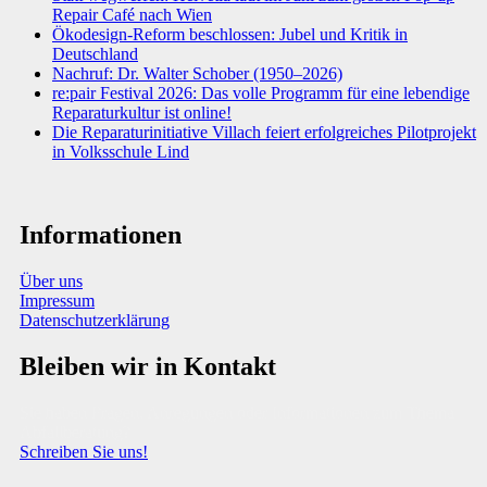
Repair Café nach Wien
Ökodesign-Reform beschlossen: Jubel und Kritik in
Deutschland
Nachruf: Dr. Walter Schober (1950–2026)
re:pair Festival 2026: Das volle Programm für eine lebendige
Reparaturkultur ist online!
Die Reparaturinitiative Villach feiert erfolgreiches Pilotprojekt
in Volksschule Lind
Informationen
Über uns
Impressum
Datenschutzerklärung
Bleiben wir in Kontakt
Sie haben Fragen, Anregungen oder Informationen zum Thema
Abfallberatung?
Schreiben Sie uns!