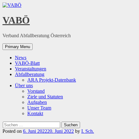
Skip
to
content
VABÖ
Verband Abfallberatung Österreich
Primary Menu
News
VABÖ-Blatt
Veranstaltungen
Abfallberatung
ARA Projekt-Datenbank
Über uns
Vorstand
Ziele und Statuten
Aufgaben
Unser Team
Kontakt
Suchen
nach:
Posted on
6. Juni 2022
20. Juni 2022
by
I. Sch.