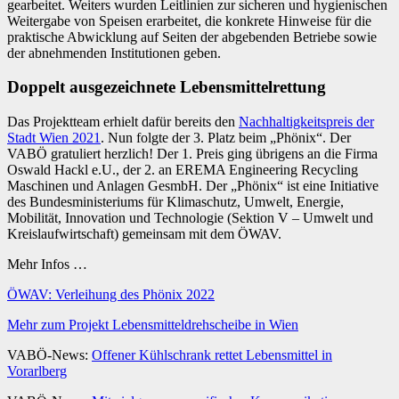
gearbeitet. Weiters wurden Leitlinien zur sicheren und hygienischen
Weitergabe von Speisen erarbeitet, die konkrete Hinweise für die
praktische Abwicklung auf Seiten der abgebenden Betriebe sowie
der abnehmenden Institutionen geben.
Doppelt ausgezeichnete Lebensmittelrettung
Das Projektteam erhielt dafür bereits den
Nachhaltigkeitspreis der
Stadt Wien 2021
. Nun folgte der 3. Platz beim „Phönix“. Der
VABÖ gratuliert herzlich! Der 1. Preis ging übrigens an die Firma
Oswald Hackl e.U., der 2. an EREMA Engineering Recycling
Maschinen und Anlagen GesmbH. Der „Phönix“ ist eine Initiative
des Bundesministeriums für Klimaschutz, Umwelt, Energie,
Mobilität, Innovation und Technologie (Sektion V – Umwelt und
Kreislaufwirtschaft) gemeinsam mit dem ÖWAV.
Mehr Infos …
ÖWAV: Verleihung des Phönix 2022
Mehr zum Projekt Lebensmitteldrehscheibe in Wien
VABÖ-News:
Offener Kühlschrank rettet Lebensmittel in
Vorarlberg