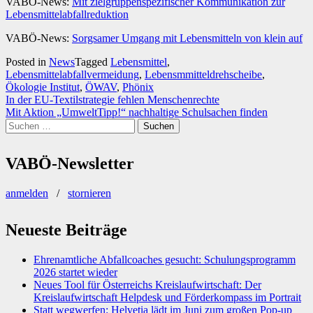
VABÖ-News:
Mit zielgruppenspezifischer Kommunikation zur
Lebensmittelabfallreduktion
VABÖ-News:
Sorgsamer Umgang mit Lebensmitteln von klein auf
Posted in
News
Tagged
Lebensmittel
,
Lebensmittelabfallvermeidung
,
Lebensmmitteldrehscheibe
,
Ökologie Institut
,
ÖWAV
,
Phönix
Beitragsnavigation
In der EU-Textilstrategie fehlen Menschenrechte
Mit Aktion „UmweltTipp!“ nachhaltige Schulsachen finden
Suchen
nach:
VABÖ-Newsletter
anmelden
/
stornieren
Neueste Beiträge
Ehrenamtliche Abfallcoaches gesucht: Schulungsprogramm
2026 startet wieder
Neues Tool für Österreichs Kreislaufwirtschaft: Der
Kreislaufwirtschaft Helpdesk und Förderkompass im Portrait
Statt wegwerfen: Helvetia lädt im Juni zum großen Pop-up