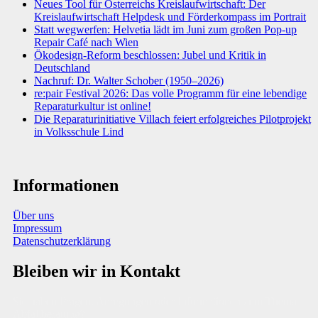
Neues Tool für Österreichs Kreislaufwirtschaft: Der
Kreislaufwirtschaft Helpdesk und Förderkompass im Portrait
Statt wegwerfen: Helvetia lädt im Juni zum großen Pop-up
Repair Café nach Wien
Ökodesign-Reform beschlossen: Jubel und Kritik in
Deutschland
Nachruf: Dr. Walter Schober (1950–2026)
re:pair Festival 2026: Das volle Programm für eine lebendige
Reparaturkultur ist online!
Die Reparaturinitiative Villach feiert erfolgreiches Pilotprojekt
in Volksschule Lind
Informationen
Über uns
Impressum
Datenschutzerklärung
Bleiben wir in Kontakt
Sie haben Fragen, Anregungen oder Informationen zum Thema
Abfallberatung?