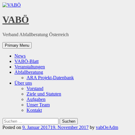
Skip
to
content
VABÖ
Verband Abfallberatung Österreich
Primary Menu
News
VABÖ-Blatt
Veranstaltungen
Abfallberatung
ARA Projekt-Datenbank
Über uns
Vorstand
Ziele und Statuten
Aufgaben
Unser Team
Kontakt
Suchen
nach:
Posted on
9. Januar 2017
19. November 2017
by
vabOeAdm