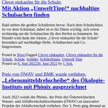
Clever einkaufen für die Schule:
Mit Aktion „UmweltTipp!“ nachhaltige
Schulsachen finden
Bald stehen die großen Schulferien bevor. Nach dem Schulschluss
ist vor dem Schulstart, daher ist es für Eltern wichtig, sich schon
rechtzeitig um die Schulsachen für den Herbst zu kümmern. Im
Handel wird dank der Aktion „Clever einkaufen für die Schule“
besonders auf nachhaltige Hefte, Schultaschen und Co.
hingewiesen.
Posted in
News
Tagged
Clever einkaufen
,
Clever einkaufen für die
Schule
,
Schule
,
Schüler
,
SchülerInnen
,
Umwelt Tipp
Posted on
6. Juni 2022
20. Juni 2022
by
I. Sch.
Preis von ÖWAV und BMK wurde verliehen:
„Lebensmitteldrehscheibe“ des Ökologie-
Instituts mit Phönix ausgezeichnet
Auch 2022 wurde der Phönix, der Preis des Österreichischen
Wasser- und Abfallwirtschaftsverbandes (ÖWAV) an innovative
Projekte der Abfallwirtschaft verliehen. Der 3. Preis ging diesmal an