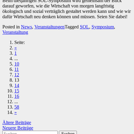
Beim diesjährigen SOL-Symposium wird gemeinsam der Blick
darauf geworfen, wie die Wirtschaft von morgen langfristig
ökologisch und sozial verträglich gestaltet werden kann und wie wir
dafür Wirtschaft neu denken können und müssen. Seien Sie dabei!
Posted in
News
,
Veranstaltungen
Tagged
SOL
,
Symposium
,
Veranstaltung
Seite:
«
1
...
10
11
12
13
14
15
16
...
58
»
Beitragsnavigation
Ältere Beiträge
Neuere Beiträge
Suchen