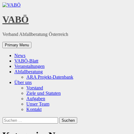
Skip
to
content
VABÖ
Verband Abfallberatung Österreich
Primary Menu
News
VABÖ-Blatt
Veranstaltungen
Abfallberatung
ARA Projekt-Datenbank
Über uns
Vorstand
Ziele und Statuten
Aufgaben
Unser Team
Kontakt
Suchen
nach: