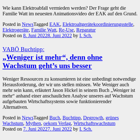
Wie kann Elektroabfall vermieden werden? Der Frage geht die
Familie Watt im neuesten Animationsvideo der EAK auf den Grund.
Posted in
News
Tagged
EAK
,
Elektroaltgerätekoordinierungsstelle
,
Elektrogeräte
,
Familie Watt
,
Re-Use
,
Reparatur
Posted on
8. Juni 2022
8. Juni 2022
by
I. Sch.
VABÖ Buchtipp:
„Weniger ist mehr“, denn ohne
Wachstum geht’s uns besser
Weniger Ressourcen zu konsumieren ist eine unbedingt notwendige
Herausforderung, der wir uns stellen müssen. Wie Weniger auch
mehr sein kann, erläutert Jason Hickel in seinem Buch „Weniger ist
mehr“ anhand einer anschaulichen Analyse unseres auf Wachstum
aufgebauten Wirtschaftssystems sowie funktionierender
Alternativen.
Posted in
News
Tagged
Buch
,
Buchtipp
,
Degrowth
,
grünes
Wachstum
,
Mythen
,
oekom Verlag
,
Wirtschaftswachstum
Posted on
7. Juni 2022
7. Juni 2022
by
I. Sch.