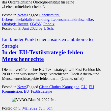
das Österreichische Ökologie-Institut für seine
„Lebensmitteldrehscheibe“.
Posted in
News
Tagged
Lebensmittel
,
Lebensmittelabfallvermeidung
,
Lebensmmitteldrehscheibe
,
Ökologie Institut
,
ÖWAV
,
Phönix
Posted on
3. Juni 2022
by
I. Sch.
Ein blinder Punkt einer ansonsten ambitionierten
Strategie:
In der EU-Textilstrategie fehlen
Menschenrechte
Die neu veröffentlichte EU-Textilstrategie will Fast Fashion bis
2030 einen wirksamen Riegel vorschieben. Doch Arbeits- und
Menschenrechtsaspekte fehlen darin. (Quelle: orf.at)
Posted in
News
Tagged
Clean Clothes Kampagne
,
EU
,
EU
Kommission
,
EU Textilstrategie
Posted on
5. Mai 2022
by
I. Sch.