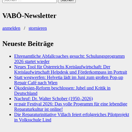
nach:
VABÖ-Newsletter
anmelden
/
stornieren
Neueste Beiträge
Ehrenamtliche Abfallcoaches gesucht: Schulungsprogramm
2026 startet wieder
Neues Tool für Österreichs Kreislaufwirtschaft: Der
Kreislaufwirtschaft Helpdesk und Förderkompass im Portrait
Statt wegwerfen: Helvetia lädt im Juni zum großen Pop-up
Repair Café nach Wien
Ökodesign-Reform beschlossen: Jubel und Kritik in
Deutschland
Nachruf: Dr. Walter Schober (1950–2026)
re:pair Festival 2026: Das volle Programm für eine lebendige
Reparaturkultur ist online!
Die Reparaturinitiative Villach feiert erfolgreiches Pilotprojekt
in Volksschule Lind