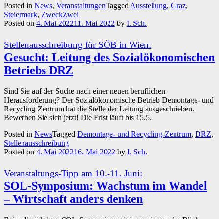
Posted in
News
,
Veranstaltungen
Tagged
Ausstellung
,
Graz
,
Steiermark
,
ZweckZwei
Posted on
4. Mai 2022
11. Mai 2022
by
I. Sch.
Stellenausschreibung für SÖB in Wien:
Gesucht: Leitung des Sozialökonomischen
Betriebs DRZ
Sind Sie auf der Suche nach einer neuen beruflichen
Herausforderung? Der Sozialökonomische Betrieb Demontage- und
Recycling-Zentrum hat die Stelle der Leitung ausgeschrieben.
Bewerben Sie sich jetzt! Die Frist läuft bis 15.5.
Posted in
News
Tagged
Demontage- und Recycling-Zentrum
,
DRZ
,
Stellenausschreibung
Posted on
4. Mai 2022
16. Mai 2022
by
I. Sch.
Veranstaltungs-Tipp am 10.-11. Juni:
SOL-Symposium: Wachstum im Wandel
– Wirtschaft anders denken