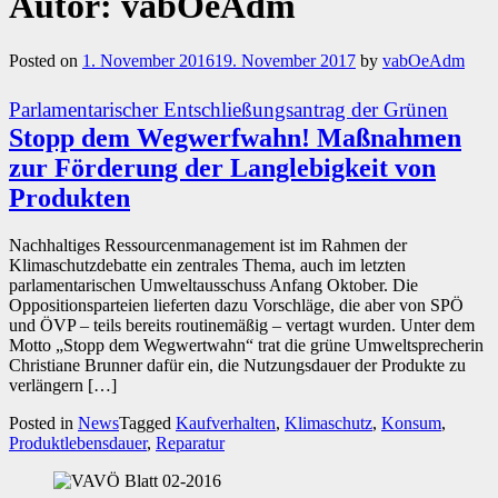
Autor:
vabOeAdm
Posted on
1. November 2016
19. November 2017
by
vabOeAdm
Parlamentarischer Entschließungsantrag der Grünen
Stopp dem Wegwerfwahn! Maßnahmen
zur Förderung der Langlebigkeit von
Produkten
Nachhaltiges Ressourcenmanagement ist im Rahmen der
Klimaschutzdebatte ein zentrales Thema, auch im letzten
parlamentarischen Umweltausschuss Anfang Oktober. Die
Oppositionsparteien lieferten dazu Vorschläge, die aber von SPÖ
und ÖVP – teils bereits routinemäßig – vertagt wurden. Unter dem
Motto „Stopp dem Wegwertwahn“ trat die grüne Umweltsprecherin
Christiane Brunner dafür ein, die Nutzungsdauer der Produkte zu
verlängern […]
Posted in
News
Tagged
Kaufverhalten
,
Klimaschutz
,
Konsum
,
Produktlebensdauer
,
Reparatur