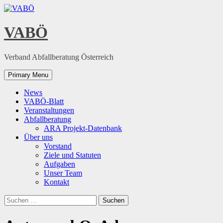
Skip
to
content
VABÖ
Verband Abfallberatung Österreich
Primary Menu
News
VABÖ-Blatt
Veranstaltungen
Abfallberatung
ARA Projekt-Datenbank
Über uns
Vorstand
Ziele und Statuten
Aufgaben
Unser Team
Kontakt
Suchen
nach: