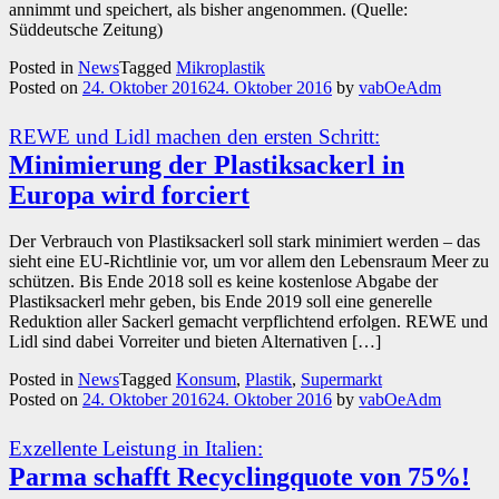
annimmt und speichert, als bisher angenommen. (Quelle:
Süddeutsche Zeitung)
Posted in
News
Tagged
Mikroplastik
Posted on
24. Oktober 2016
24. Oktober 2016
by
vabOeAdm
REWE und Lidl machen den ersten Schritt:
Minimierung der Plastiksackerl in
Europa wird forciert
Der Verbrauch von Plastiksackerl soll stark minimiert werden – das
sieht eine EU-Richtlinie vor, um vor allem den Lebensraum Meer zu
schützen. Bis Ende 2018 soll es keine kostenlose Abgabe der
Plastiksackerl mehr geben, bis Ende 2019 soll eine generelle
Reduktion aller Sackerl gemacht verpflichtend erfolgen. REWE und
Lidl sind dabei Vorreiter und bieten Alternativen […]
Posted in
News
Tagged
Konsum
,
Plastik
,
Supermarkt
Posted on
24. Oktober 2016
24. Oktober 2016
by
vabOeAdm
Exzellente Leistung in Italien:
Parma schafft Recyclingquote von 75%!