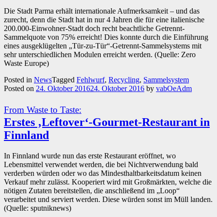
Die Stadt Parma erhält internationale Aufmerksamkeit – und das
zurecht, denn die Stadt hat in nur 4 Jahren die für eine italienische
200.000-Einwohner-Stadt doch recht beachtliche Getrennt-
Sammelquote von 75% erreicht! Dies konnte durch die Einführung
eines ausgeklügelten „Tür-zu-Tür“-Getrennt-Sammelsystems mit
sehr unterschiedlichen Modulen erreicht werden. (Quelle: Zero
Waste Europe)
Posted in
News
Tagged
Fehlwurf
,
Recycling
,
Sammelsystem
Posted on
24. Oktober 2016
24. Oktober 2016
by
vabOeAdm
From Waste to Taste:
Erstes ‚Leftover‘-Gourmet-Restaurant in
Finnland
In Finnland wurde nun das erste Restaurant eröffnet, wo
Lebensmittel verwendet werden, die bei Nichtverwendung bald
verderben würden oder wo das Mindesthaltbarkeitsdatum keinen
Verkauf mehr zulässt. Kooperiert wird mit Großmärkten, welche die
nötigen Zutaten bereitstellen, die anschließend im „Loop“
verarbeitet und serviert werden. Diese würden sonst im Müll landen.
(Quelle: sputniknews)