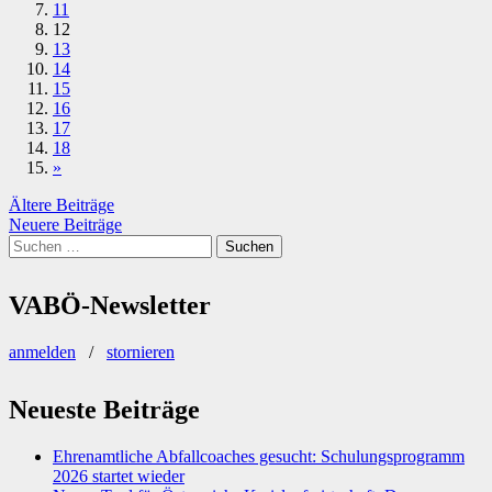
11
12
13
14
15
16
17
18
»
Beitragsnavigation
Ältere Beiträge
Neuere Beiträge
Suchen
nach:
VABÖ-Newsletter
anmelden
/
stornieren
Neueste Beiträge
Ehrenamtliche Abfallcoaches gesucht: Schulungsprogramm
2026 startet wieder