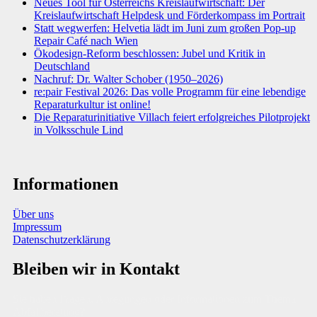
Neues Tool für Österreichs Kreislaufwirtschaft: Der
Kreislaufwirtschaft Helpdesk und Förderkompass im Portrait
Statt wegwerfen: Helvetia lädt im Juni zum großen Pop-up
Repair Café nach Wien
Ökodesign-Reform beschlossen: Jubel und Kritik in
Deutschland
Nachruf: Dr. Walter Schober (1950–2026)
re:pair Festival 2026: Das volle Programm für eine lebendige
Reparaturkultur ist online!
Die Reparaturinitiative Villach feiert erfolgreiches Pilotprojekt
in Volksschule Lind
Informationen
Über uns
Impressum
Datenschutzerklärung
Bleiben wir in Kontakt
Sie haben Fragen, Anregungen oder Informationen zum Thema
Abfallberatung?