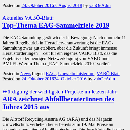
Posted on
24. Oktober 2016
7. August 2018
by
vabOeAdm
Aktuelles VABÖ-Blatt:
Top-Thema EAG-Sammelziele 2019
Die EAG-Sammlung gerät wieder in Bewegung: Nach nunmehr 11
Jahren Regelbetrieb in Herstellerverantwortung ist die EAG-
Sammlung zwar gut etabliert, aber die Zukunft bringt immense
Herausforderungen – Zeit für ein eigenes VABÖ-Blatt, das die
Ergebnisse der heurigen Netzwerktagung von VABÖ und
BMLFUW zum Thema „EAG Sammelziele 2019“ vertieft.
Posted in
News
Tagged
EAG
,
Umweltministerium
,
VABÖ Blatt
Posted on
24. Oktober 2016
24. Oktober 2016
by
vabOeAdm
Würdigung der wichtigsten Projekte im letzten Jahr:
ARA zeichnet AbfallberaterInnen des
Jahres 2015 aus
Die Altstoff Recycling Austria AG (ARA) und das Magazin
Umweltschutz verliehen heuer bereits zum 19. Mal Preise an
besonders engagierte AbfallberaterInnen. Die Jury kürte die besten