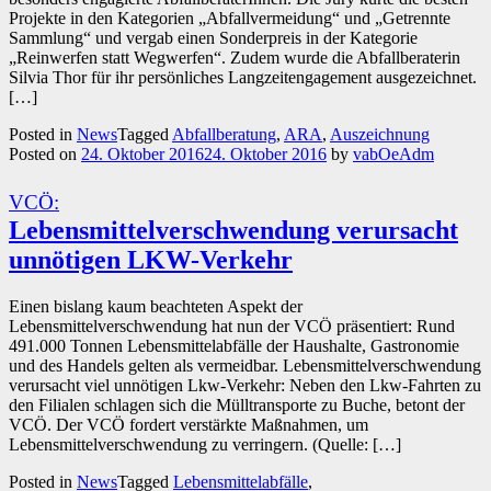
Projekte in den Kategorien „Abfallvermeidung“ und „Getrennte
Sammlung“ und vergab einen Sonderpreis in der Kategorie
„Reinwerfen statt Wegwerfen“. Zudem wurde die Abfallberaterin
Silvia Thor für ihr persönliches Langzeitengagement ausgezeichnet.
[…]
Posted in
News
Tagged
Abfallberatung
,
ARA
,
Auszeichnung
Posted on
24. Oktober 2016
24. Oktober 2016
by
vabOeAdm
VCÖ:
Lebensmittelverschwendung verursacht
unnötigen LKW-Verkehr
Einen bislang kaum beachteten Aspekt der
Lebensmittelverschwendung hat nun der VCÖ präsentiert: Rund
491.000 Tonnen Lebensmittelabfälle der Haushalte, Gastronomie
und des Handels gelten als vermeidbar. Lebensmittelverschwendung
verursacht viel unnötigen Lkw-Verkehr: Neben den Lkw-Fahrten zu
den Filialen schlagen sich die Mülltransporte zu Buche, betont der
VCÖ. Der VCÖ fordert verstärkte Maßnahmen, um
Lebensmittelverschwendung zu verringern. (Quelle: […]
Posted in
News
Tagged
Lebensmittelabfälle
,