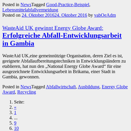
Posted in
News
Tagged
Good-Practice-Beispiel
,
Lebensmittelabfallvermeidung
Posted on
24. Oktober 2016
24. Oktober 2016
by
vabOeAdm
WasteAid UK gewinnt Energy Globe Award:
Erfolgreiche Abfall-Entwicklungsarbeit
in Gambia
WasteAid UK,eine gemeinnützige Organisation, deren Ziel es ist,
geeignete Abfallaufbereitungstechniken in Entwicklungsländern zu
etablieren, hat nun den „National Energy Globe Award“ für eine
ausgezeichnete Entwicklungsarbeit in Brikama, einer Stadt in
Gambia, gewonnen.
Posted in
News
Tagged
Abfallwirtschaft
,
Ausbildung
,
Energy Globe
Award
,
Recycling
Seite:
«
1
...
9
10